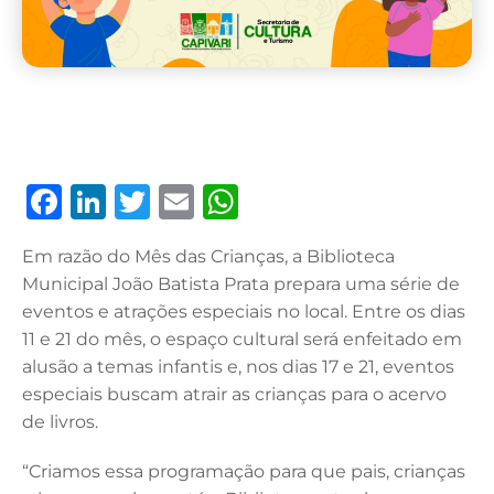
F
Li
T
E
W
a
n
w
m
h
Em razão do Mês das Crianças, a Biblioteca
c
k
it
ai
at
Municipal João Batista Prata prepara uma série de
e
e
te
l
s
eventos e atrações especiais no local. Entre os dias
b
dI
r
A
11 e 21 do mês, o espaço cultural será enfeitado em
alusão a temas infantis e, nos dias 17 e 21, eventos
o
n
p
especiais buscam atrair as crianças para o acervo
o
p
de livros.
k
“Criamos essa programação para que pais, crianças