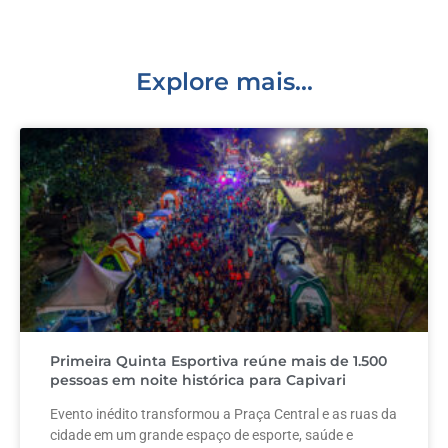
o
n
p
o
p
k
Explore mais...
Primeira Quinta Esportiva reúne mais de 1.500
pessoas em noite histórica para Capivari
Evento inédito transformou a Praça Central e as ruas da
cidade em um grande espaço de esporte, saúde e