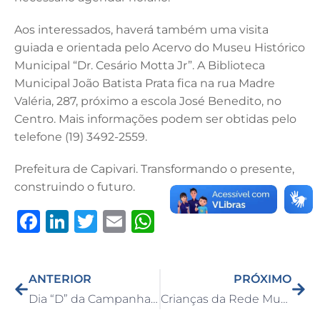
Aos interessados, haverá também uma visita
guiada e orientada pelo Acervo do Museu Histórico
Municipal “Dr. Cesário Motta Jr”. A Biblioteca
Municipal João Batista Prata fica na rua Madre
Valéria, 287, próximo a escola José Benedito, no
Centro. Mais informações podem ser obtidas pelo
telefone (19) 3492-2559.
Prefeitura de Capivari. Transformando o presente,
construindo o futuro.
F
Li
T
E
W
a
n
w
m
h
c
k
it
ai
at
ANTERIOR
PRÓXIMO
e
e
te
l
s
Dia “D” da Campanha Multivacinação acontece neste sábado, dia 7 de outubro, em todos os postos de saúde da cidade
Crianças da Rede Municipal de Educação de Capivari são entrevistadas em programa da rádio Raízes FM
b
dI
r
A