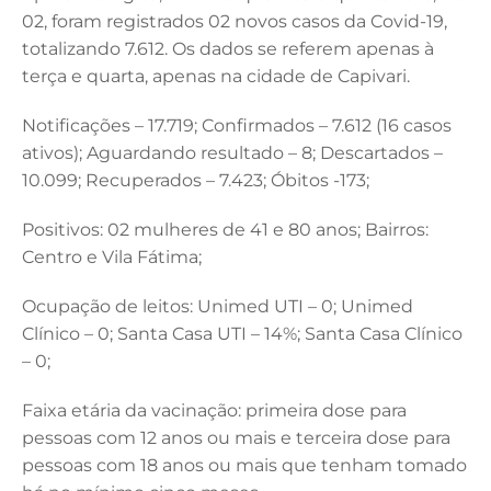
e
e
te
l
s
02, foram registrados 02 novos casos da Covid-19,
b
dI
r
A
totalizando 7.612. Os dados se referem apenas à
terça e quarta, apenas na cidade de Capivari.
o
n
p
o
p
Notificações – 17.719; Confirmados – 7.612 (16 casos
k
ativos); Aguardando resultado – 8; Descartados –
10.099; Recuperados – 7.423; Óbitos -173;
Positivos: 02 mulheres de 41 e 80 anos; Bairros:
Centro e Vila Fátima;
Ocupação de leitos: Unimed UTI – 0; Unimed
Clínico – 0; Santa Casa UTI – 14%; Santa Casa Clínico
– 0;
Faixa etária da vacinação: primeira dose para
pessoas com 12 anos ou mais e terceira dose para
pessoas com 18 anos ou mais que tenham tomado