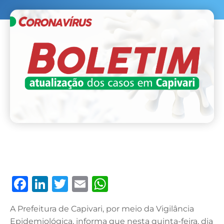
F
Li
T
E
W
a
n
w
m
h
A Prefeitura de Capivari, por meio da Vigilância
c
k
it
ai
at
Epidemiológica, informa que nesta quinta-feira, dia