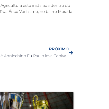
Agricultura está instalada dentro do
a Rua Érico Veríssimo, no bairro Morada
PRÓXIMO
Eicap José Annicchino Fu Paulo leva Capivari ao Espírito Santo com projeto reconhecido nacionalmente pelo MEC