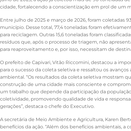
o
n
p
cidade, fortalecendo a conscientização em prol de um m
o
p
k
Entre julho de 2025 e março de 2026, foram coletadas 93
município. Desse total, 77,4 toneladas foram efetivame
para reciclagem. Outras 15,6 toneladas foram classifica
resíduos que, após o processo de triagem, não apresen
para reaproveitamento e, por isso, necessitam de dest
O prefeito de Capivari, Vitão Riccomini, destacou a imp
para o sucesso da coleta seletiva e ressaltou os avanços
ambiental. “Os resultados da coleta seletiva mostram q
construção de uma cidade mais consciente e comprome
um trabalho que depende da participação da população 
coletividade, promovendo qualidade de vida e responsab
gerações”, destaca o chefe do Executivo.
A secretária de Meio Ambiente e Agricultura, Karen Be
benefícios da ação. “Além dos benefícios ambientais, a