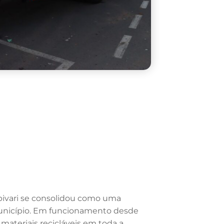
pivari se consolidou como uma
unicípio. Em funcionamento desde
 materiais recicláveis em toda a