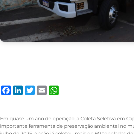
F
Li
T
E
W
a
n
w
m
h
c
k
it
ai
at
e
e
te
l
s
Em quase um ano de operação, a Coleta Seletiva em Ca
b
dI
r
A
importante ferramenta de preservação ambiental no m
julho de 2025, a ação já coletou mais de 90 toneladas de