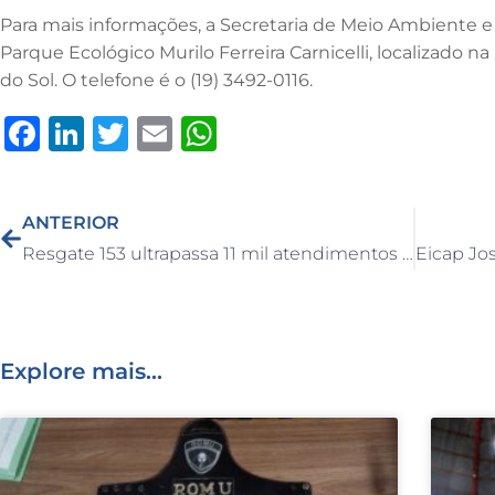
Para mais informações, a Secretaria de Meio Ambiente e 
Parque Ecológico Murilo Ferreira Carnicelli, localizado n
do Sol. O telefone é o (19) 3492-0116.
F
Li
T
E
W
a
n
w
m
h
c
k
it
ai
at
ANTERIOR
e
e
te
l
s
Resgate 153 ultrapassa 11 mil atendimentos e reforça rede de emergência em Capivari
b
dI
r
A
o
n
p
o
p
Explore mais...
k