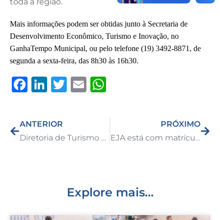
toda a região.
Mais informações podem ser obtidas junto à Secretaria de
Desenvolvimento Econômico, Turismo e Inovação, no
GanhaTempo Municipal, ou pelo telefone (19) 3492-8871, de
segunda a sexta-feira, das 8h30 às 16h30.
F
Li
T
E
W
a
n
w
m
h
c
k
it
ai
at
ANTERIOR
PRÓXIMO
e
e
te
l
s
Diretoria de Turismo de Capivari participa do “Conexidades” em Campos do Jordão
EJA está com matrículas abertas para o segundo semestre de 2026
b
dI
r
A
o
n
p
o
p
k
Explore mais...