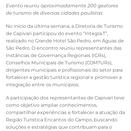
a
n
w
m
h
Evento reuniu aproximadamente 200 gestores
c
k
it
ai
at
de turismo de diversas cidades paulistas
e
e
te
l
s
b
dI
r
A
No início da última semana, a Diretoria de Turismo
de Capivari participou do evento “Integra.T”,
o
n
p
realizado no Grande Hotel São Pedro, em Águas de
o
p
São Pedro. O encontro reuniu representantes das
k
Instâncias de Governança Regionais (IGRs),
Conselhos Municipais de Turismo (COMTURs),
dirigentes municipais e profissionais do setor para
fortalecer a gestão turística regional e promover a
integração entre os municípios.
A participação dos representantes de Capivari teve
como objetivo ampliar conhecimentos,
compartilhar experiências e fortalecer a atuação da
Região Turística Encantos do Campo, buscando
soluções e estratégias que contribuam para o