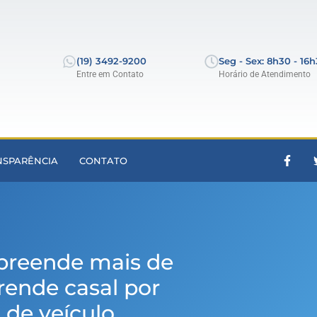
(19) 3492-9200
Seg - Sex: 8h30 - 16
Entre em Contato
Horário de Atendimento
NSPARÊNCIA
CONTATO
apreende mais de
rende casal por
o de veículo