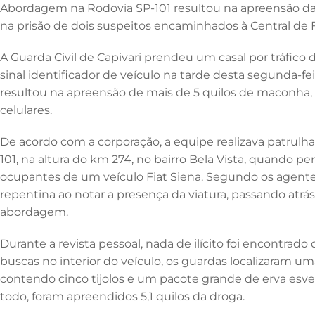
e
e
te
l
s
Abordagem na Rodovia SP-101 resultou na apreensão da
b
dI
r
A
na prisão de dois suspeitos encaminhados à Central de F
o
n
p
A Guarda Civil de Capivari prendeu um casal por tráfico
o
p
sinal identificador de veículo na tarde desta segunda-feir
k
resultou na apreensão de mais de 5 quilos de maconha,
celulares.
De acordo com a corporação, a equipe realizava patrul
101, na altura do km 274, no bairro Bela Vista, quando p
ocupantes de um veículo Fiat Siena. Segundo os agent
repentina ao notar a presença da viatura, passando atrá
abordagem.
Durante a revista pessoal, nada de ilícito foi encontra
buscas no interior do veículo, os guardas localizaram um
contendo cinco tijolos e um pacote grande de erva es
todo, foram apreendidos 5,1 quilos da droga.