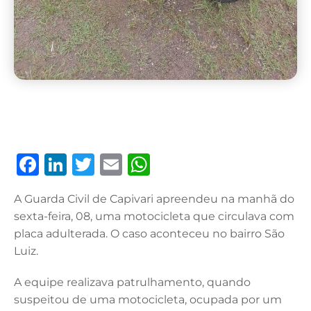
F
Li
T
E
W
a
n
w
m
h
A Guarda Civil de Capivari apreendeu na manhã do
c
k
it
ai
at
sexta-feira, 08, uma motocicleta que circulava com
e
e
te
l
s
placa adulterada. O caso aconteceu no bairro São
b
dI
r
A
Luiz.
o
n
p
A equipe realizava patrulhamento, quando
o
p
suspeitou de uma motocicleta, ocupada por um