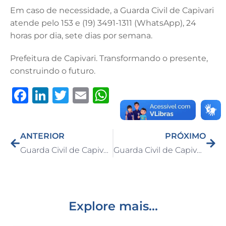
Em caso de necessidade, a Guarda Civil de Capivari
atende pelo 153 e (19) 3491-1311 (WhatsApp), 24
horas por dia, sete dias por semana.
Prefeitura de Capivari. Transformando o presente,
construindo o futuro.
F
Li
T
E
W
a
n
w
m
h
c
k
it
ai
at
ANTERIOR
PRÓXIMO
e
e
te
l
s
Guarda Civil de Capivari apreende motocicleta com placa adulterada
Guarda Civil de Capivari localiza motocicleta roubada
b
dI
r
A
o
n
p
o
p
k
Explore mais...