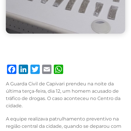
F
Li
T
E
W
a
n
w
m
h
A Guarda Civil de Capivari prendeu na noite da
c
k
it
ai
at
última terça-feira, dia 12, um homem acusado de
e
e
te
l
s
tráfico de drogas. O caso aconteceu no Centro da
b
dI
r
A
cidade.
o
n
p
A equipe realizava patrulhamento preventivo na
o
p
região central da cidade, quando se deparou com