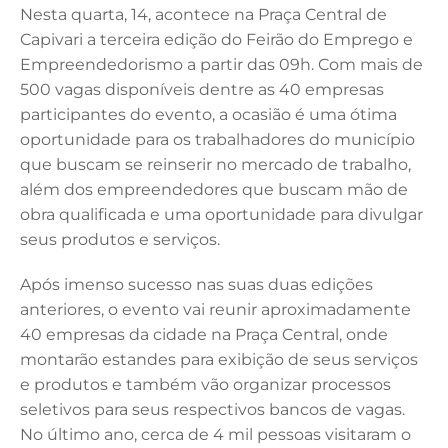
Nesta quarta, 14, acontece na Praça Central de
c
k
it
ai
at
Capivari a terceira edição do Feirão do Emprego e
e
e
te
l
s
Empreendedorismo a partir das 09h. Com mais de
b
dI
r
A
500 vagas disponíveis dentre as 40 empresas
participantes do evento, a ocasião é uma ótima
o
n
p
oportunidade para os trabalhadores do município
o
p
que buscam se reinserir no mercado de trabalho,
k
além dos empreendedores que buscam mão de
obra qualificada e uma oportunidade para divulgar
seus produtos e serviços.
Após imenso sucesso nas suas duas edições
anteriores, o evento vai reunir aproximadamente
40 empresas da cidade na Praça Central, onde
montarão estandes para exibição de seus serviços
e produtos e também vão organizar processos
seletivos para seus respectivos bancos de vagas.
No último ano, cerca de 4 mil pessoas visitaram o