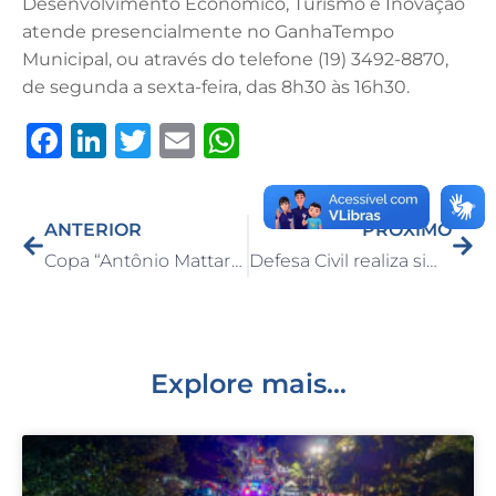
Desenvolvimento Econômico, Turismo e Inovação
atende presencialmente no GanhaTempo
Municipal, ou através do telefone (19) 3492-8870,
de segunda a sexta-feira, das 8h30 às 16h30.
F
Li
T
E
W
a
n
w
m
h
c
k
it
ai
at
ANTERIOR
PRÓXIMO
e
e
te
l
s
Copa “Antônio Mattar” de Futsal Amador tem início nesta terça com três jogos
Defesa Civil realiza simulado de acionamento do sistema de sirene de alerta para desastres naturais em Capivari
b
dI
r
A
o
n
p
o
p
k
Explore mais...