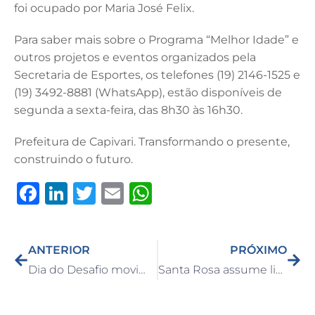
foi ocupado por Maria José Felix.
Para saber mais sobre o Programa “Melhor Idade” e
outros projetos e eventos organizados pela
Secretaria de Esportes, os telefones (19) 2146-1525 e
(19) 3492-8881 (WhatsApp), estão disponíveis de
segunda a sexta-feira, das 8h30 às 16h30.
Prefeitura de Capivari. Transformando o presente,
construindo o futuro.
F
Li
T
E
W
a
n
w
m
h
c
k
it
ai
at
ANTERIOR
PRÓXIMO
e
e
te
l
s
Dia do Desafio movimenta Capivari em sua 30ª edição
Santa Rosa assume liderança do Campeonato Veterano de Futebol Amador
b
dI
r
A
o
n
p