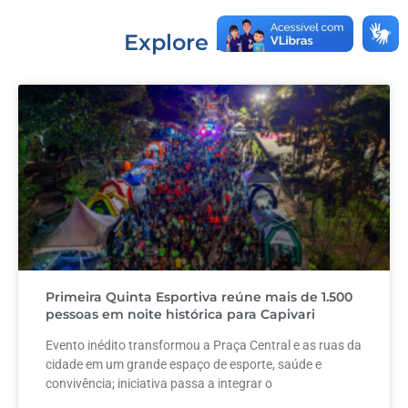
o
p
k
Explore mais...
Primeira Quinta Esportiva reúne mais de 1.500
pessoas em noite histórica para Capivari
Evento inédito transformou a Praça Central e as ruas da
cidade em um grande espaço de esporte, saúde e
convivência; iniciativa passa a integrar o