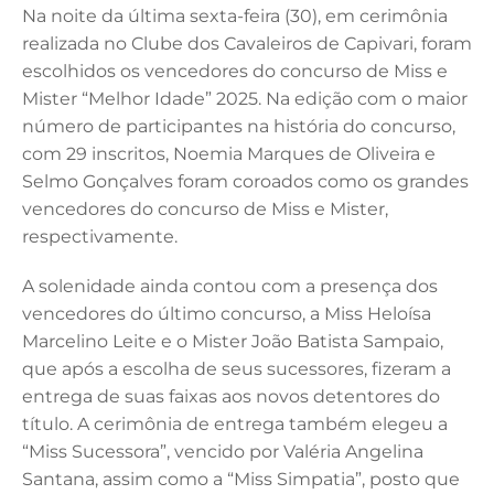
Na noite da última sexta-feira (30), em cerimônia
c
k
it
ai
at
realizada no Clube dos Cavaleiros de Capivari, foram
e
e
te
l
s
escolhidos os vencedores do concurso de Miss e
b
dI
r
A
Mister “Melhor Idade” 2025. Na edição com o maior
número de participantes na história do concurso,
o
n
p
com 29 inscritos, Noemia Marques de Oliveira e
o
p
Selmo Gonçalves foram coroados como os grandes
k
vencedores do concurso de Miss e Mister,
respectivamente.
A solenidade ainda contou com a presença dos
vencedores do último concurso, a Miss Heloísa
Marcelino Leite e o Mister João Batista Sampaio,
que após a escolha de seus sucessores, fizeram a
entrega de suas faixas aos novos detentores do
título. A cerimônia de entrega também elegeu a
“Miss Sucessora”, vencido por Valéria Angelina
Santana, assim como a “Miss Simpatia”, posto que