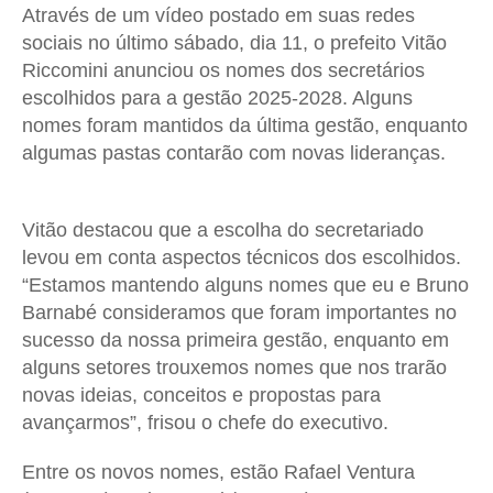
Através de um vídeo postado em suas redes
c
k
it
ai
at
sociais
no último sábado
, dia 11, o prefeito Vitão
e
e
te
l
s
Riccomini anunciou os nomes dos secretários
b
dI
r
A
escolhidos para a gestão 2025-2028. Alguns
nomes foram mantidos d
a
últim
a gestão
, enquanto
o
n
p
algumas pastas contarão com nov
as
liderança
s
.
o
p
k
Vitão destacou que a escolha do secretariado
levou em conta aspectos técnicos dos escolhidos.
“Estamos mantendo alguns nomes que eu e Bruno
Barnabé consideramos que foram importantes no
sucesso da nossa primeira gestão, enquanto em
alguns setores trouxemos nomes que nos trarão
novas ideias, conceitos e propostas para
avançarmos”, frisou o chefe do executivo.
Entre os novos nomes, estão Rafael Ventura