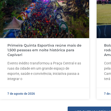
Primeira Quinta Esportiva reúne mais de
Bol
1.500 pessoas em noite histórica para
rod
Capivari
Ama
Evento inédito transformou a Praça Central e as
Conf
ruas da cidade em um grande espaço de
pela
esporte, saúde e convivência; iniciativa passa a
Camp
integrar o
terá
7 de agosto de 2026
7 de