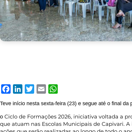
F
Li
T
E
W
a
n
w
m
h
Teve início nesta sexta-feira (23) e segue até o final d
c
k
it
ai
at
e
e
te
l
s
C
iclo de
F
ormações 2026, iniciativa voltada a pr
o
que atuam nas Escolas Municipais de Capivari. A 
b
dI
r
A
ações que serão realizadas ao longo de todo o ano