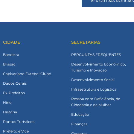
VER OUTRAS NOTÍCIAS
CIDADE
SECRETARIAS
Bandeira
PERGUNTAS FREQUENTES
Brasão
Desenvolvimento Econômico,
Turismo e Inovação
Capivariano Futebol Clube
Desenvolvimento Social
Dados Gerais
Infraestrutura e Logistica
Ex-Prefeitos
Pessoa com Deficiência, da
Hino
Cidadania e da Mulher
História
Educação
Pontos Turísticos
Finanças
Prefeito e Vice
Governo