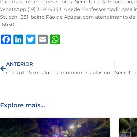
Para mais informações sobre a Secretaria da Educação, o
WhatsApp (19) 3491-9343. A sede “Professor Nadir Assalin
Stucchi, 381, bairro Pão de Açúcar, com atendimento de 
16h30.
F
Li
T
E
W
a
n
w
m
h
c
k
it
ai
at
ANTERIOR
e
e
te
l
s
Cerca de 6 mil alunos retornam às aulas no dia 2 de fevereiro na Rede Municipal de Capivari
b
dI
r
A
o
n
p
o
p
Explore mais...
k