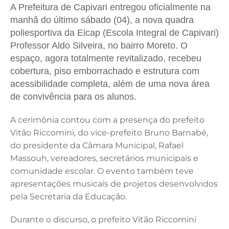
A Prefeitura de Capivari entregou oficialmente na
c
k
it
ai
at
manhã do último sábado (04), a nova quadra
e
e
te
l
s
poliesportiva da Eicap (Escola Integral de Capivari)
b
dI
r
A
Professor Aldo Silveira, no bairro Moreto. O
espaço,
agora
totalmente revitalizado, recebeu
o
n
p
cobertura, piso emborrachado e estrutura com
o
p
acessibilidade completa, além de uma nova área
k
de convivência para os alunos.
A cerimônia contou com a presença do prefeito
Vitão Riccomini, do vice-prefeito Bruno Barnabé,
do presidente da Câmara Municipal, Rafael
Massouh, vereadores, secretários municipais e
comunidade escolar. O evento também teve
apresentações musicais de projetos desenvolvidos
pela Secretaria da Educação.
Durante o discurso, o prefeito Vitão Riccomini