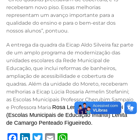
receberam novo piso. Essas melhorias
representam um avanço importante para a
qualidade do ensino e para o bem-estar dos
nossos alunos”, pontuou.
A entrega da quadra da Eicap Aldo Silveira faz parte
de um amplo programa de modernização das
unidades escolares da Rede Municipal de
Educação, que inclui reformas de banheiros,
ampliação de acessibilidade e cobertura de
quadras. Além da unidade do Moreto, receberam
melhorias a Eicap Lúcia Rosaria Armelin Stefanini;
as Escolas Municipais Professor Cherubim Sampaio
Rosa Lembo Duarte; e Emei
e Professora Maria
(Escolas Municipais de Educação Infantil) Lenita
de Camargo Penteado Figueiredo.
F
Li
T
E
W