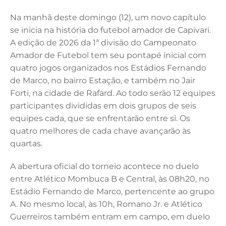
e
e
te
l
s
b
dI
r
A
Na manhã deste domingo (12), um novo capítulo
se inicia na história do futebol amador de Capivari.
o
n
p
A edição de 2026 da 1ª divisão do Campeonato
o
p
Amador de Futebol tem seu pontapé inicial com
k
quatro jogos organizados nos Estádios Fernando
de Marco, no bairro Estação, e também no Jair
Forti, na cidade de Rafard. Ao todo serão 12 equipes
participantes divididas em dois grupos de seis
equipes cada, que se enfrentarão entre si. Os
quatro melhores de cada chave avançarão às
quartas.
A abertura oficial do torneio acontece no duelo
entre Atlético Mombuca B e Central, às 08h20, no
Estádio Fernando de Marco, pertencente ao grupo
A. No mesmo local, às 10h, Romano Jr. e Atlético
Guerreiros também entram em campo, em duelo