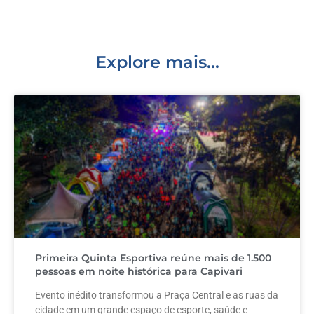
o
n
p
o
p
k
Explore mais...
Primeira Quinta Esportiva reúne mais de 1.500
pessoas em noite histórica para Capivari
Evento inédito transformou a Praça Central e as ruas da
cidade em um grande espaço de esporte, saúde e