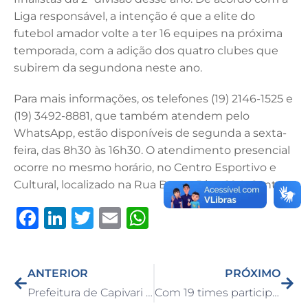
Liga responsável, a intenção é que a elite do
futebol amador volte a ter 16 equipes na próxima
temporada, com a adição dos quatro clubes que
subirem da segundona neste ano.
Para mais informações, os telefones (19) 2146-1525 e
(19) 3492-8881, que também atendem pelo
WhatsApp, estão disponíveis de segunda a sexta-
feira, das 8h30 às 16h30. O atendimento presencial
ocorre no mesmo horário, no Centro Esportivo e
Cultural, localizado na Rua Bento Dias, 294, Centro.
F
Li
T
E
W
a
n
w
m
h
c
k
it
ai
at
ANTERIOR
PRÓXIMO
e
e
te
l
s
Prefeitura de Capivari orienta usuários sobre reembolso de créditos da Zona Azul
Com 19 times participantes, 2ª divisão do Campeonato Amador de Futebol 2026 começa neste sábado (11)
b
dI
r
A