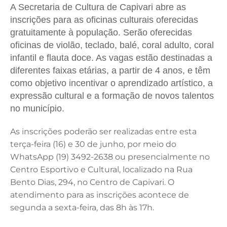
A Secretaria de Cultura de Capivari abre as
c
k
it
ai
at
inscrições para as oficinas culturais oferecidas
e
e
te
l
s
gratuitamente à população. Serão oferecidas
b
dI
r
A
oficinas de violão, teclado, balé, coral adulto, coral
infantil e flauta doce. As vagas estão destinadas a
o
n
p
diferentes faixas etárias, a partir de 4 anos, e têm
o
p
como objetivo incentivar o aprendizado artístico, a
k
expressão cultural e a formação de novos talentos
no município.
As inscrições poderão ser realizadas entre esta
terça-feira (16) e 30 de junho, por meio do
WhatsApp (19) 3492-2638 ou presencialmente no
Centro Esportivo e Cultural, localizado na Rua
Bento Dias, 294, no Centro de Capivari. O
atendimento para as inscrições acontece de
segunda a sexta-feira, das 8h às 17h.