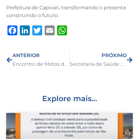
Prefeitura de Capivari, transformando o presente
construindo o futuro.
F
Li
T
E
W
a
n
w
m
h
c
k
it
ai
at
ANTERIOR
PRÓXIMO
e
e
te
l
s
Encontro de Motos de Capivari acontece neste fim de semana na Praça Central
Secretaria de Saúde divulga recomendações sobre a vacina da Febre Amarela
b
dI
r
A
o
n
p
o
p
k
Explore mais...