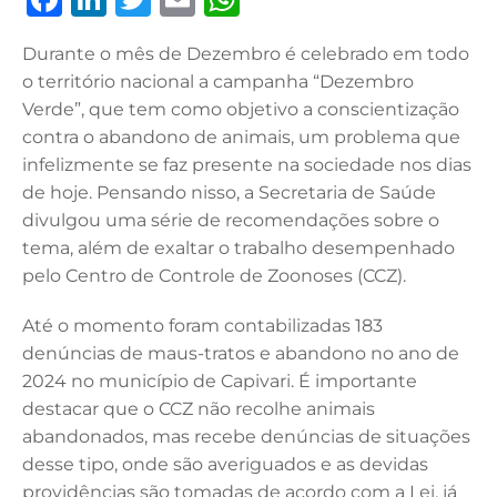
a
n
w
m
h
Durante o mês de Dezembro é celebrado em todo
c
k
it
ai
at
o território nacional a campanha “Dezembro
e
e
te
l
s
Verde”, que tem como objetivo a conscientização
b
dI
r
A
contra o abandono de animais, um problema que
infelizmente se faz presente na sociedade nos dias
o
n
p
de hoje. Pensando nisso, a Secretaria de Saúde
o
p
divulgou uma série de recomendações sobre o
k
tema, além de exaltar o trabalho desempenhado
pelo Centro de Controle de Zoonoses (CCZ).
Até o momento foram contabilizadas 183
denúncias de maus-tratos e abandono no ano de
2024 no município de Capivari. É importante
destacar que o CCZ não recolhe animais
abandonados, mas recebe denúncias de situações
desse tipo, onde são averiguados e as devidas
providências são tomadas de acordo com a Lei, já