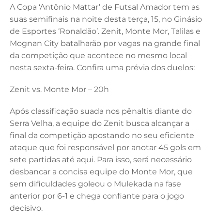
A Copa ‘Antônio Mattar’ de Futsal Amador tem as
c
k
it
ai
at
suas semifinais na noite desta terça, 15, no Ginásio
e
e
te
l
s
de Esportes ‘Ronaldão’. Zenit, Monte Mor, Talilas e
b
dI
r
A
Mognan City batalharão por vagas na grande final
da competição que acontece no mesmo local
o
n
p
nesta sexta-feira. Confira uma prévia dos duelos:
o
p
k
Zenit vs. Monte Mor – 20h
Após classificação suada nos pênaltis diante do
Serra Velha, a equipe do Zenit busca alcançar a
final da competição apostando no seu eficiente
ataque que foi responsável por anotar 45 gols em
sete partidas até aqui. Para isso, será necessário
desbancar a concisa equipe do Monte Mor, que
sem dificuldades goleou o Mulekada na fase
anterior por 6-1 e chega confiante para o jogo
decisivo.