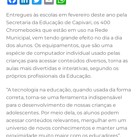
a
n
w
m
h
Entregues às escolas em fevereiro deste ano pela
c
k
it
ai
at
Secretaria da Educação de Capivari, os 400
e
e
te
l
s
Chromebooks que estão em uso na Rede
b
dI
r
A
Municipal, vem tendo grande efeito no dia a dia
dos alunos. Os equipamentos, que são uma
o
n
p
espécie de computador individual usado pelas
o
p
crianças para acessar conteúdos diversos, torna as
k
aulas mais divertidas e interativas, segundo os
próprios profissionais da Educação.
“A tecnologia na educação, quando usada da forma
correta, torna-se uma ferramenta indispensável
para o desenvolvimento de nossas crianças e
adolescentes. Por meio dela, os alunos podem
acessar conteúdos relevantes, mergulhar em um
universo de novos conhecimentos e manter uma
proximidade muito maior com os educadores”,