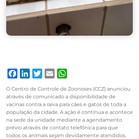
F
Li
T
E
W
a
n
w
m
h
O Centro de Controle de Zoonoses (CCZ) anunciou
c
k
it
ai
at
através de comunicado a disponibilidade de
e
e
te
l
s
vacinas contra a raiva para cães e gatos de toda a
b
dI
r
A
população da cidade. A ação é contínua e acontece
na sede da unidade mediante a agendamento
o
n
p
prévio através de contato telefônica para que
o
p
todos os animais sejam devidamente atendidos.