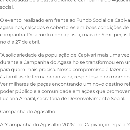
o
n
p
social.
o
p
k
O evento, realizado em frente ao Fundo Social de Capivar
agasalhos, calçados e cobertores em boas condições de
campanha. De acordo com a pasta, mais de 5 mil peças f
no dia 27 de abril.
“A solidariedade da população de Capivari mais uma vez 
durante a Campanha do Agasalho se transformou em u
para quem mais precisa. Nosso compromisso é fazer c
às famílias de forma organizada, respeitosa e no momen
Ver milhares de peças encontrando um novo destino ref
poder público e a comunidade em ações que promovem 
Luciana Amaral, secretária de Desenvolvimento Social.
Campanha do Agasalho
A “Campanha do Agasalho 2026”, de Capivari, integra a