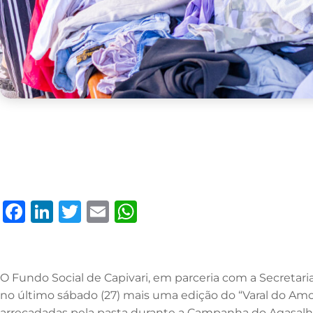
F
Li
T
E
W
a
n
w
m
h
c
k
it
ai
at
e
e
te
l
s
O Fundo Social de Capivari, em parceria com a Secretari
b
dI
r
A
no último sábado (27) mais uma edição do “Varal do Amo
arrecadadas pela pasta durante a Campanha do Agasalh