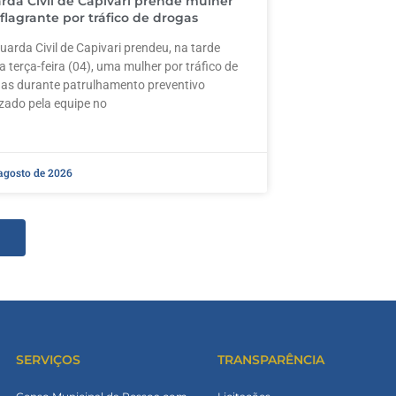
rda Civil de Capivari prende mulher
flagrante por tráfico de drogas
arda Civil de Capivari prendeu, na tarde
a terça-feira (04), uma mulher por tráfico de
as durante patrulhamento preventivo
izado pela equipe no
 agosto de 2026
SERVIÇOS
TRANSPARÊNCIA