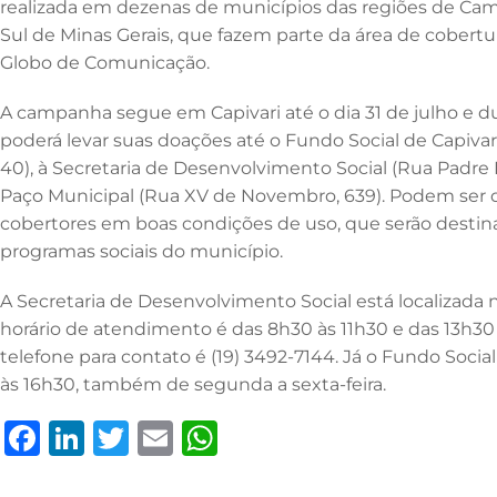
realizada em dezenas de municípios das regiões de Campi
Sul de Minas Gerais, que fazem parte da área de cobert
Globo de Comunicação.
A campanha segue em Capivari até o dia 31 de julho e d
poderá levar suas doações até o Fundo Social de Capivar
40), à Secretaria de Desenvolvimento Social (Rua Padre F
Paço Municipal (Rua XV de Novembro, 639). Podem ser d
cobertores em boas condições de uso, que serão destina
programas sociais do município.
A Secretaria de Desenvolvimento Social está localizada n
horário de atendimento é das 8h30 às 11h30 e das 13h30 
telefone para contato é (19) 3492-7144. Já o Fundo Socia
às 16h30, também de segunda a sexta-feira.
F
Li
T
E
W
a
n
w
m
h