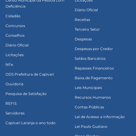
Censo Municipal da Pessoa com
Licitações
Deficiência
Diário Oficial
Cidadão
Receitas
Concursos
Terceiro Setor
Conselhos
Despesas
Diário Oficial
Despesas por Credor
Licitações
Saldos Bancários
NFe
Repasses Financeiros
ODS Prefeitura de Capivari
Baixa de Pagamento
Ouvidoria
Leis Municipais
Pesquisa de Satisfação
Recursos Humanos
REFIS
Contas Públicas
Servidores
Lei de Acesso a Informação
Capivari Laranja o ano todo
Lei Paulo Gustavo