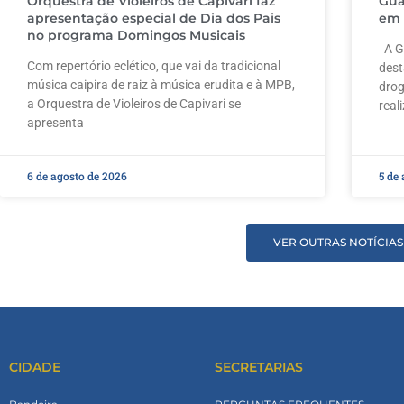
Orquestra de Violeiros de Capivari faz
Gua
apresentação especial de Dia dos Pais
em 
no programa Domingos Musicais
A Gu
Com repertório eclético, que vai da tradicional
dest
música caipira de raiz à música erudita e à MPB,
drog
a Orquestra de Violeiros de Capivari se
real
apresenta
6 de agosto de 2026
5 de
VER OUTRAS NOTÍCIAS
CIDADE
SECRETARIAS