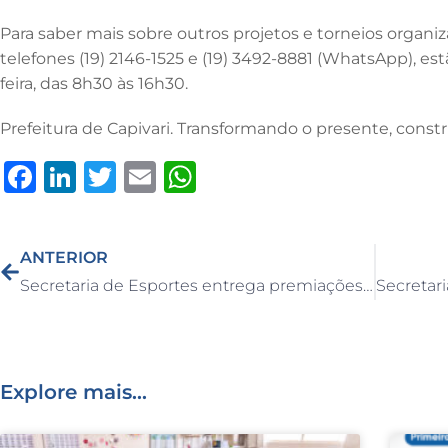
Para saber mais sobre outros projetos e torneios organiz
telefones (19) 2146-1525 e (19) 3492-8881 (WhatsApp), es
feira, das 8h30 às 16h30.
Prefeitura de Capivari. Transformando o presente, constr
F
Li
T
E
W
a
n
w
m
h
c
k
it
ai
at
ANTERIOR
e
e
te
l
s
Secretaria de Esportes entrega premiações aos vencedores do “Desafio dos 21 Dias” do Treino Funcional
b
dI
r
A
o
n
p
o
p
Explore mais...
k