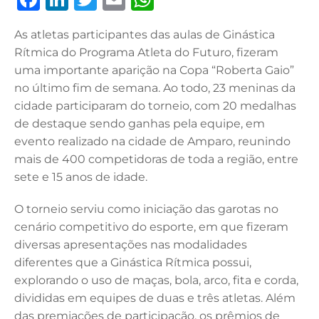
a
n
w
m
h
As atletas participantes das aulas de Ginástica
c
k
it
ai
at
Rítmica do Programa Atleta do Futuro, fizeram
e
e
te
l
s
uma importante aparição na Copa “Roberta Gaio”
b
dI
r
A
no último fim de semana. Ao todo, 23 meninas da
cidade participaram do torneio, com 20 medalhas
o
n
p
de destaque sendo ganhas pela equipe, em
o
p
evento realizado na cidade de Amparo, reunindo
k
mais de 400 competidoras de toda a região, entre
sete e 15 anos de idade.
O torneio serviu como iniciação das garotas no
cenário competitivo do esporte, em que fizeram
diversas apresentações nas modalidades
diferentes que a Ginástica Rítmica possui,
explorando o uso de maças, bola, arco, fita e corda,
divididas em equipes de duas e três atletas. Além
das premiações de participação, os prêmios de