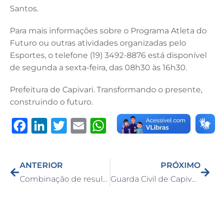
Santos.
Para mais informações sobre o Programa Atleta do
Futuro ou outras atividades organizadas pelo
Esportes, o telefone (19) 3492-8876 está disponível
de segunda a sexta-feira, das 08h30 às 16h30.
Prefeitura de Capivari. Transformando o presente,
construindo o futuro.
F
Li
T
E
W
a
n
w
m
h
c
k
it
ai
at
ANTERIOR
PRÓXIMO
e
e
te
l
s
Combinação de resultados coloca o Morada do Sol nas semifinais do Campeonato Veterano de Futebol Amador 2023
Guarda Civil de Capivari prende homem por tráfico de droga
b
dI
r
A
o
n
p
o
p