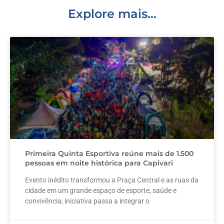
k
Explore mais...
Primeira Quinta Esportiva reúne mais de 1.500
pessoas em noite histórica para Capivari
Evento inédito transformou a Praça Central e as ruas da
cidade em um grande espaço de esporte, saúde e
convivência; iniciativa passa a integrar o