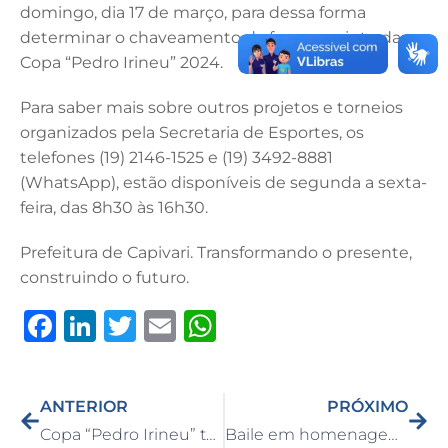
domingo, dia 17 de março, para dessa forma
determinar o chaveamento da fase seguinte da
Copa “Pedro Irineu” 2024.
Para saber mais sobre outros projetos e torneios
organizados pela Secretaria de Esportes, os
telefones (19) 2146-1525 e (19) 3492-8881
(WhatsApp), estão disponíveis de segunda a sexta-
feira, das 8h30 às 16h30.
Prefeitura de Capivari. Transformando o presente,
construindo o futuro.
F
Li
T
E
W
a
n
w
m
h
c
k
it
ai
at
ANTERIOR
PRÓXIMO
e
e
te
l
s
Copa “Pedro Irineu” tem início neste domingo com dois jogos no Estádio Fernando de Marco
Baile em homenagem ao Dia Internacional da Mulher reuniu cerca de 300 pessoas no Ginásio “Ronaldão”