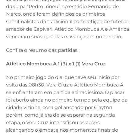
e
e
te
l
s
da Copa “Pedro Irineu” no estádio Fernando de
b
dI
r
A
Marco, onde foram definidos os primeiros
semifinalistas da tradicional competição de futebol
o
n
p
amador de Capivari. Atlético Mombuca A e América
o
p
venceram suas partidas e avançaram no torneio.
k
Confira o resumo das partidas:
Atlético Mombuca A 1 (3) x 1 (1) Vera Cruz
No primeiro jogo do dia, que teve seu início por
volta das 08h30, Vera Cruz e Atlético Mombuca A
se enfrentaram em partida acirradíssima. O placar
foi aberto ainda no primeiro tempo pela equipe da
cidade vizinha, com gol anotado por Clayton,
porém, como já era de se esperar na segunda
etapa, o Vera Cruz intensificou as ações,
alcançando o empate nos momentos finais do