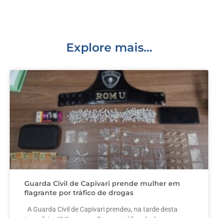
b
dI
r
A
o
n
p
o
p
k
Explore mais...
Guarda Civil de Capivari prende mulher em
flagrante por tráfico de drogas
A Guarda Civil de Capivari prendeu, na tarde desta