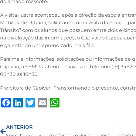
do amado mascote.
o
n
p
o
p
A visita ilustre aconteceu após a direção da escola entr
k
Mobilidade Urbana, solicitando uma visita da equipe pa
Trânsito” com os alunos que possuem entre dois e cinco 
na divulgação das informações, o Capivaldo fez sua apari
e garantindo um aprendizado mais fácil.
Para mais informações, solicitações ou informações de q
Capivari, a SEMUR atende através do telefone (19) 3492-3
08h30 às 16h30.
Prefeitura de Capivari. Transformando o presente, constr
F
Li
T
E
W
a
n
w
m
h
c
k
it
ai
at
ANTERIOR
e
e
te
l
s
Secretaria da Saúde oferece palestra à gestantes em alusão à Semana Mundial do Incentivo ao Aleitamento Materno