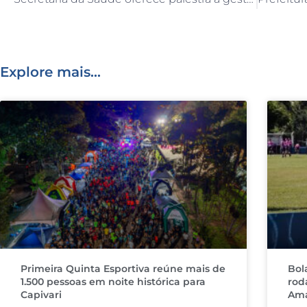
b
dI
r
A
o
n
p
o
p
Explore mais...
k
Primeira Quinta Esportiva reúne mais de
Bol
1.500 pessoas em noite histórica para
rod
Capivari
Ama