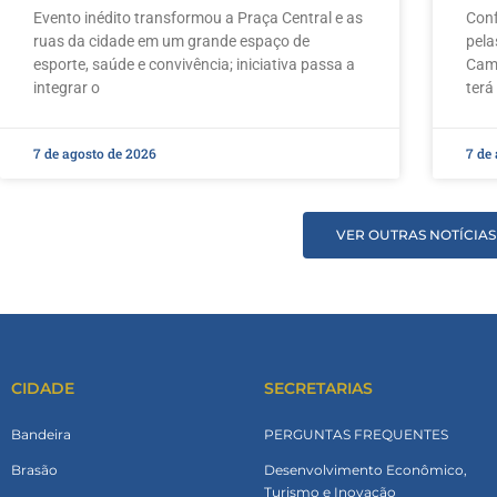
Evento inédito transformou a Praça Central e as
Conf
ruas da cidade em um grande espaço de
pela
esporte, saúde e convivência; iniciativa passa a
Camp
integrar o
terá
7 de agosto de 2026
7 de
VER OUTRAS NOTÍCIAS
CIDADE
SECRETARIAS
Bandeira
PERGUNTAS FREQUENTES
Brasão
Desenvolvimento Econômico,
Turismo e Inovação