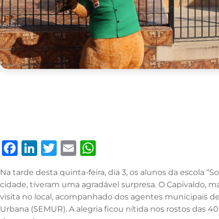
F
Li
T
E
W
a
n
w
m
h
Na tarde desta quinta-feira, dia 3, os alunos da escola “
c
k
it
ai
at
cidade, tiveram uma agradável surpresa. O Capivaldo, mas
e
e
te
l
s
visita no local, acompanhado dos agentes municipais de 
b
dI
r
A
Urbana (SEMUR). A alegria ficou nítida nos rostos das 