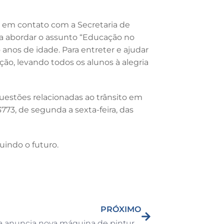
ar em contato com a Secretaria de
ra abordar o assunto “Educação no
anos de idade. Para entreter e ajudar
ção, levando todos os alunos à alegria
uestões relacionadas ao trânsito em
773, de segunda a sexta-feira, das
uindo o futuro.
PRÓXIMO
Prefeitura anuncia nova máquina de pintura de solo para a Secretaria de Mobilidade Urbana