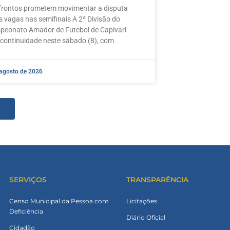
rontos prometem movimentar a disputa
s vagas nas semifinais A 2ª Divisão do
eonato Amador de Futebol de Capivari
 continuidade neste sábado (8), com
 agosto de 2026
SERVIÇOS
TRANSPARÊNCIA
Censo Municipal da Pessoa com
Licitações
Deficiência
Diário Oficial
Cidadão