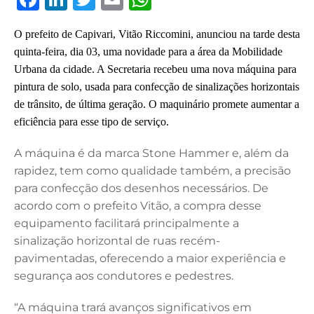
a
n
w
m
h
O prefeito de Capivari, Vitão Riccomini, anunciou na tarde desta
c
k
it
ai
at
quinta-feira, dia 03, uma novidade para a área da Mobilidade
e
e
te
l
s
Urbana da cidade. A Secretaria recebeu uma nova máquina para
b
dI
r
A
pintura de solo, usada para confecção de sinalizações horizontais
o
n
p
de trânsito, de última geração. O maquinário promete aumentar a
eficiência para esse tipo de serviço.
o
p
k
A máquina é da marca Stone Hammer e, além da
rapidez, tem como qualidade também, a precisão
para confecção dos desenhos necessários. De
acordo com o prefeito Vitão, a compra desse
equipamento facilitará principalmente a
sinalização horizontal de ruas recém-
pavimentadas, oferecendo a maior experiência e
segurança aos condutores e pedestres.
“A máquina trará avanços significativos em