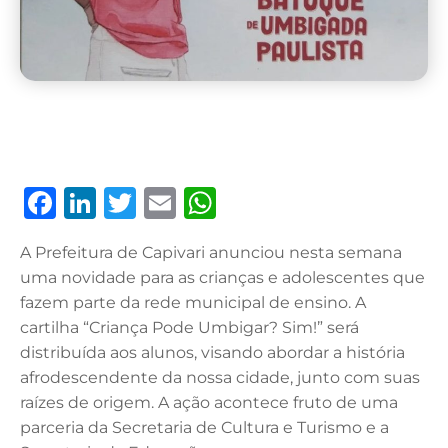
F
Li
T
E
W
a
n
w
m
h
A Prefeitura de Capivari anunciou nesta semana
c
k
it
ai
at
uma novidade para as crianças e adolescentes que
e
e
te
l
s
fazem parte da rede municipal de ensino. A
b
dI
r
A
cartilha “Criança Pode Umbigar? Sim!” será
distribuída aos alunos, visando abordar a história
o
n
p
afrodescendente da nossa cidade, junto com suas
o
p
raízes de origem. A ação acontece fruto de uma
k
parceria da Secretaria de Cultura e Turismo e a