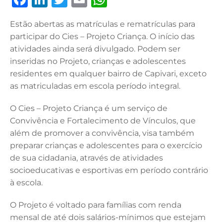
a
n
w
m
h
Estão abertas as matrículas e rematrículas para
c
k
it
ai
at
participar do Cies – Projeto Criança. O início das
e
e
te
l
s
atividades ainda será divulgado. Podem ser
b
dI
r
A
inseridas no Projeto, crianças e adolescentes
residentes em qualquer bairro de Capivari, exceto
o
n
p
as matriculadas em escola período integral.
o
p
k
O Cies – Projeto Criança é um serviço de
Convivência e Fortalecimento de Vínculos, que
além de promover a convivência, visa também
preparar crianças e adolescentes para o exercício
de sua cidadania, através de atividades
socioeducativas e esportivas em período contrário
à escola.
O Projeto é voltado para famílias com renda
mensal de até dois salários-mínimos que estejam