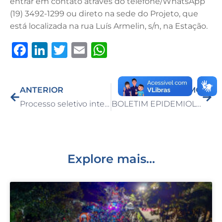
entrar em contato através do telefone/WhatsApp
(19) 3492-1299 ou direto na sede do Projeto, que
está localizada na rua Luís Armelin, s/n, na Estação.
F
Li
T
E
W
a
n
w
m
h
c
k
it
ai
at
ANTERIOR
PRÓXIMO
e
e
te
l
s
Processo seletivo intermediado pelo PAT atendeu 95 candidatos em dois dias
BOLETIM EPIDEMIOLÓGICO DO DIA 25/01/2023
b
dI
r
A
o
n
p
o
p
k
Explore mais...