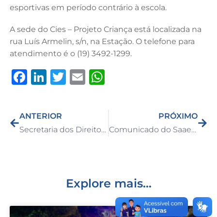
esportivas em período contrário à escola.
A sede do Cies – Projeto Criança está localizada na
rua Luís Armelin, s/n, na Estação. O telefone para
atendimento é o (19) 3492-1299.
F
Li
T
E
W
a
n
w
m
h
c
k
it
ai
at
ANTERIOR
PRÓXIMO
e
e
te
l
s
Secretaria dos Direitos da Pessoa com Deficiência e Mobilidade Reduzida promove Campanha dos Lacres nas Escolas Municipais
Comunicado do Saae sobre o atendimento nesta quinta-feira, dia 24
b
dI
r
A
o
n
p
o
p
k
Explore mais...