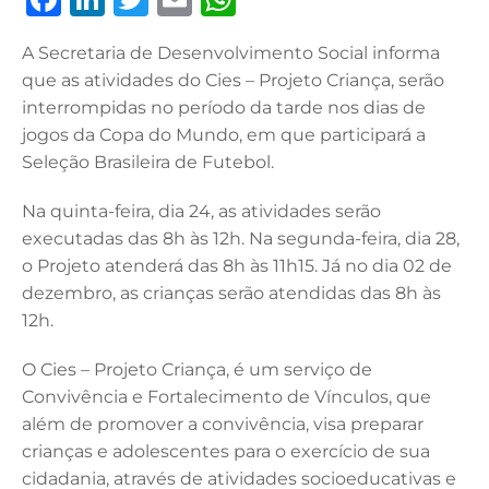
a
n
w
m
h
A Secretaria de Desenvolvimento Social informa
c
k
it
ai
at
que as atividades do Cies – Projeto Criança, serão
e
e
te
l
s
interrompidas no período da tarde nos dias de
b
dI
r
A
jogos da Copa do Mundo, em que participará a
Seleção Brasileira de Futebol.
o
n
p
o
p
Na quinta-feira, dia 24, as atividades serão
k
executadas das 8h às 12h. Na segunda-feira, dia 28,
o Projeto atenderá das 8h às 11h15. Já no dia 02 de
dezembro, as crianças serão atendidas das 8h às
12h.
O Cies – Projeto Criança, é um serviço de
Convivência e Fortalecimento de Vínculos, que
além de promover a convivência, visa preparar
crianças e adolescentes para o exercício de sua
cidadania, através de atividades socioeducativas e