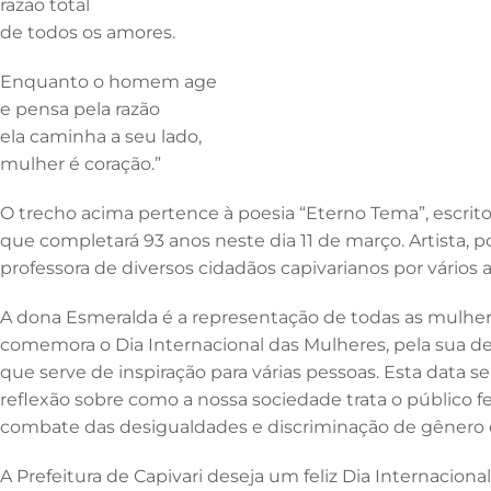
razão total
o
n
p
de todos os amores.
o
p
k
Enquanto o homem age
e pensa pela razão
ela caminha a seu lado,
mulher é coração.”
O trecho acima pertence à poesia “Eterno Tema”, escrit
que completará 93 anos neste dia 11 de março. Artista, p
professora de diversos cidadãos capivarianos por vários 
A dona Esmeralda é a representação de todas as mulher
comemora o Dia Internacional das Mulheres, pela sua de
que serve de inspiração para várias pessoas. Esta da
reflexão sobre como a nossa sociedade trata o público 
combate das desigualdades e discriminação de gênero
A Prefeitura de Capivari deseja um feliz Dia Internacion