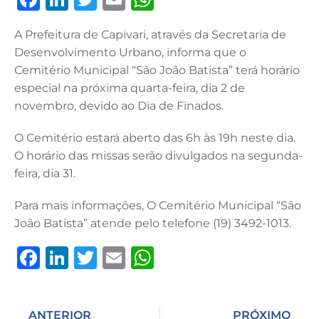
a
n
w
m
h
A Prefeitura de Capivari, através da Secretaria de
c
k
it
ai
at
Desenvolvimento Urbano, informa que o
e
e
te
l
s
Cemitério Municipal “São João Batista” terá horário
b
dI
r
A
especial na próxima quarta-feira, dia 2 de
novembro, devido ao Dia de Finados.
o
n
p
o
p
O Cemitério estará aberto das 6h às 19h neste dia.
k
O horário das missas serão divulgados na segunda-
feira, dia 31.
Para mais informações, O Cemitério Municipal “São
João Batista” atende pelo telefone (19) 3492-1013.
F
Li
T
E
W
a
n
w
m
h
c
k
it
ai
at
ANTERIOR
PRÓXIMO