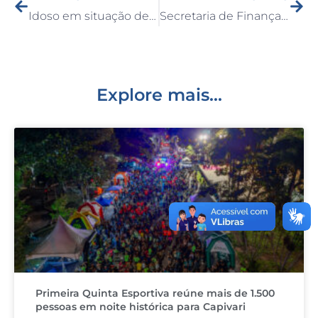
e
e
te
l
s
Idoso em situação de rua é resgatado em Capivari e entregue à família em Fortaleza – CE
Secretaria de Finanças divulga vencedores do sorteio de outubro dos Vale-compras do programa “IPTU Premiado”
b
dI
r
A
o
n
p
o
p
k
Explore mais...
Primeira Quinta Esportiva reúne mais de 1.500
pessoas em noite histórica para Capivari