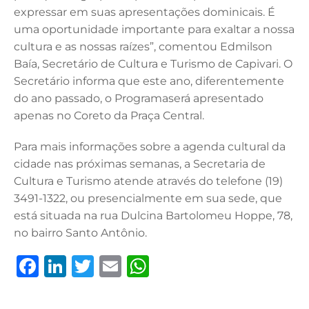
expressar em suas apresentações dominicais. É
uma oportunidade importante para exaltar a nossa
cultura e as nossas raízes”, comentou Edmilson
Baía, Secretário de Cultura e Turismo de Capivari. O
Secretário informa que este ano, diferentemente
do ano passado, o Programaserá apresentado
apenas no Coreto da Praça Central.
Para mais informações sobre a agenda cultural da
cidade nas próximas semanas, a Secretaria de
Cultura e Turismo atende através do telefone (19)
3491-1322, ou presencialmente em sua sede, que
está situada na rua Dulcina Bartolomeu Hoppe, 78,
no bairro Santo Antônio.
F
Li
T
E
W
a
n
w
m
h