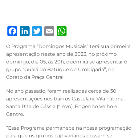
F
Li
T
E
W
a
n
w
m
h
O Programa “Domingos Musicais” terá sua primeira
c
k
it
ai
at
apresentação neste ano de 2023, no próximo
e
e
te
l
s
domingo, dia 05, às 20h, quem irá se apresentar é
b
dI
r
A
grupo “Guaiá do Batuque de Umbigada”, no
Coreto da Praça Central.
o
n
p
o
p
No ano passado, foram realizadas cerca de 30
k
apresentações nos bairros Castelani, Vila Fátima,
Santa Rita de Cássia (trevo), Engenho Velho e
Centro.
“Esse Programa permanece na nossa programação
para que os grupos capivarianos possam se