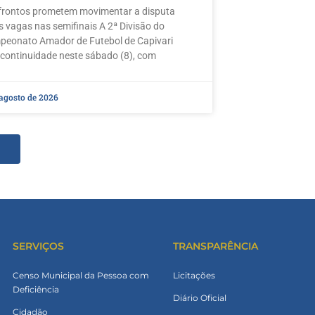
rontos prometem movimentar a disputa
s vagas nas semifinais A 2ª Divisão do
eonato Amador de Futebol de Capivari
 continuidade neste sábado (8), com
 agosto de 2026
SERVIÇOS
TRANSPARÊNCIA
Censo Municipal da Pessoa com
Licitações
Deficiência
Diário Oficial
Cidadão