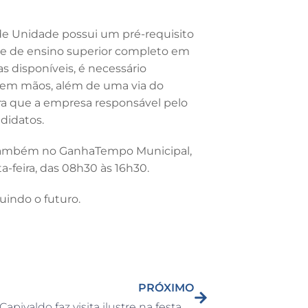
de Unidade possui um pré-requisito
ade de ensino superior completo em
as disponíveis, é necessário
o em mãos, além de uma via do
ra que a empresa responsável pelo
didatos.
 também no GanhaTempo Municipal,
a-feira, das 08h30 às 16h30.
uindo o futuro.
PRÓXIMO
Mascote Capivaldo faz visita ilustre na festa de aniversário da academia Body Gym