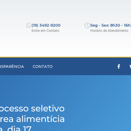
(19) 3492-9200
Seg - Sex: 8h30 - 16
Entre em Contato
Horário de Atendimento
NSPARÊNCIA
CONTATO
ocesso seletivo
rea alimentícia
, dia 17