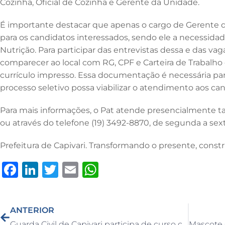
Cozinha, Oficial de Cozinha e Gerente da Unidade.
o
n
p
o
p
É importante destacar que apenas o cargo de Gerente 
k
para os candidatos interessados, sendo ele a necessid
Nutrição. Para participar das entrevistas dessa e das vag
comparecer ao local com RG, CPF e Carteira de Trabalh
currículo impresso. Essa documentação é necessária pa
processo seletivo possa viabilizar o atendimento aos can
Para mais informações, o Pat atende presencialmente
ou através do telefone (19) 3492-8870, de segunda a sext
Prefeitura de Capivari. Transformando o presente, constr
F
Li
T
E
W
a
n
w
m
h
c
k
it
ai
at
ANTERIOR
e
e
te
l
s
Guarda Civil de Capivari participa de curso com técnicas de patrulhamento urbano