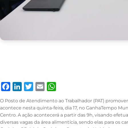
F
Li
T
E
W
a
n
w
m
h
O Posto de Atendimento ao Trabalhador (PAT) promover
c
k
it
ai
at
acontece nesta quinta-feira, dia 17, no GanhaTempo Munic
e
e
te
l
s
Centro. A ação acontecerá a partir das 9h, visando efetu
b
dI
r
A
diversas vagas da área alimentícia, sendo elas para os c