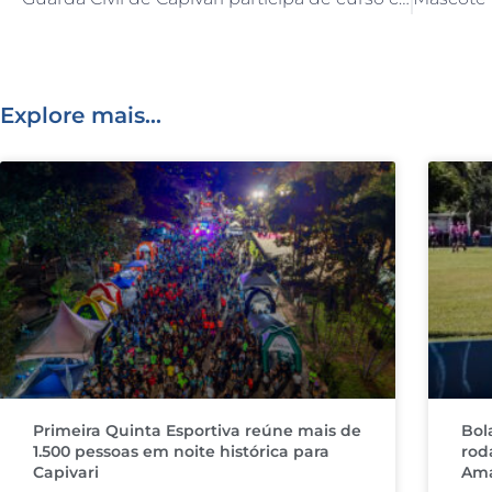
b
dI
r
A
o
n
p
o
p
Explore mais...
k
Primeira Quinta Esportiva reúne mais de
Bol
1.500 pessoas em noite histórica para
rod
Capivari
Ama