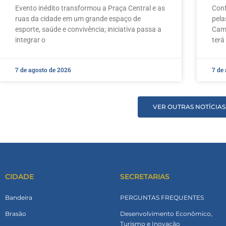
Evento inédito transformou a Praça Central e as
Conf
ruas da cidade em um grande espaço de
pela
esporte, saúde e convivência; iniciativa passa a
Camp
integrar o
terá
7 de agosto de 2026
7 de
VER OUTRAS NOTÍCIAS
CIDADE
SECRETARIAS
Bandeira
PERGUNTAS FREQUENTES
Brasão
Desenvolvimento Econômico,
Turismo e Inovação