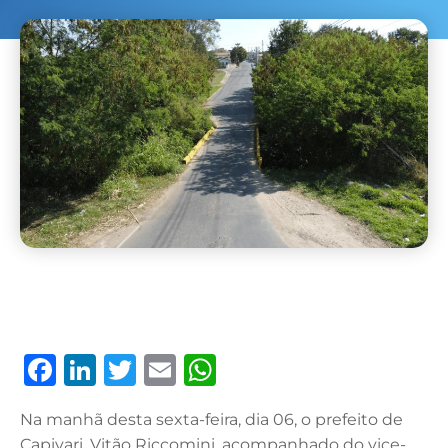
F
Li
T
E
W
a
n
w
m
h
Na manhã desta sexta-feira, dia 06, o prefeito de
c
k
it
ai
at
Capivari, Vitão Riccomini, acompanhado do vice-