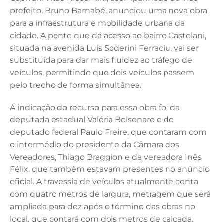
e
e
te
l
s
prefeito, Bruno Barnabé, anunciou uma nova obra
b
dI
r
A
para a infraestrutura e mobilidade urbana da
cidade. A ponte que dá acesso ao bairro Castelani,
o
n
p
situada na avenida Luís Soderini Ferraciu, vai ser
o
p
substituída para dar mais fluidez ao tráfego de
k
veículos, permitindo que dois veículos passem
pelo trecho de forma simultânea.
A indicação do recurso para essa obra foi da
deputada estadual Valéria Bolsonaro e do
deputado federal Paulo Freire, que contaram com
o intermédio do presidente da Câmara dos
Vereadores, Thiago Braggion e da vereadora Inês
Félix, que também estavam presentes no anúncio
oficial. A travessia de veículos atualmente conta
com quatro metros de largura, metragem que será
ampliada para dez após o término das obras no
local, que contará com dois metros de calçada.