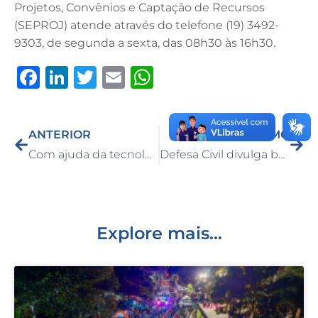
Projetos, Convênios e Captação de Recursos
(SEPROJ) atende através do telefone (19) 3492-
9303, de segunda a sexta, das 08h30 às 16h30.
F
Li
T
E
W
a
n
w
m
h
c
k
it
ai
at
ANTERIOR
PRÓXIMO
e
e
te
l
s
Com ajuda da tecnologia, Guarda Civil de Capivari recupera motocicleta furtada
Defesa Civil divulga boletim meteorológico especial com chuvas entre os dias 07 e 09 de janeiro
b
dI
r
A
o
n
p
o
p
k
Explore mais...