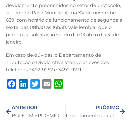
devidamente preenchidos no setor de protocolo,
situado no Paço Municipal, rua XV de novembro,
639, com horário de funcionamento de segunda a
sexta, das 08h30 às 16h30. Vale lembrar que o
prazo para solicitação vai do dia 03 até o dia 31 de
janeiro.
Em caso de dúvidas, o Departamento de
Tributação e Divida Ativa atende através dos
telefones 3492-9252 e 3492-9231.
F
Li
T
E
W
a
n
w
m
h
c
k
it
ai
at
ANTERIOR
PRÓXIMO
e
e
te
l
s
BOLETIM EPIDEMIOLÓGICO DO DIA 21/12/2021
Levantamento anual da Guarda Civil de Capivari aponta 185 pessoas presas em flagrante e mais de 14 mil porções de drogas apreendidas em 2021
b
dI
r
A
o
n
p