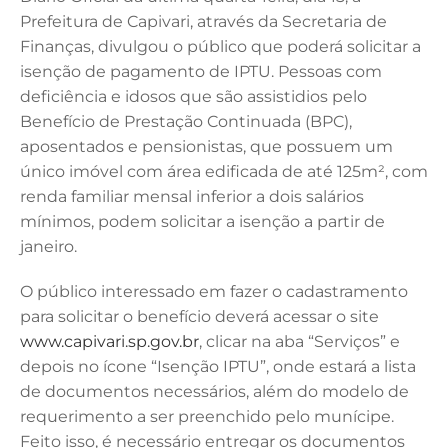
e
e
te
l
s
Prefeitura de Capivari, através da Secretaria de
b
dI
r
A
Finanças, divulgou o público que poderá solicitar a
isenção de pagamento de IPTU. Pessoas com
o
n
p
deficiência e idosos que são assistidios pelo
o
p
Benefício de Prestação Continuada (BPC),
k
aposentados e pensionistas, que possuem um
único imóvel com área edificada de até 125m², com
renda familiar mensal inferior a dois salários
mínimos, podem solicitar a isenção a partir de
janeiro.
O público interessado em fazer o cadastramento
para solicitar o benefício deverá acessar o site
www.capivari.sp.gov.br
, clicar na aba “Serviços” e
depois no ícone “Isenção IPTU”, onde estará a lista
de documentos necessários, além do modelo de
requerimento a ser preenchido pelo munícipe.
Feito isso, é necessário entregar os documentos