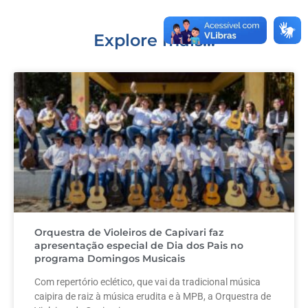
o
p
k
Explore mais...
Orquestra de Violeiros de Capivari faz
apresentação especial de Dia dos Pais no
programa Domingos Musicais
Com repertório eclético, que vai da tradicional música
caipira de raiz à música erudita e à MPB, a Orquestra de