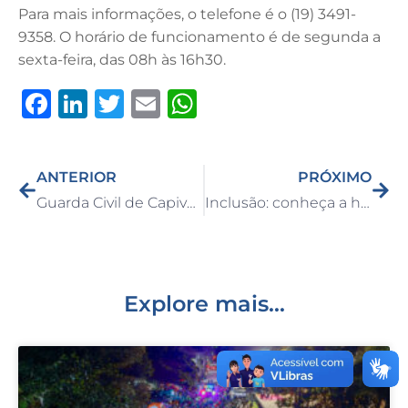
Para mais informações, o telefone é o (19) 3491-
9358. O horário de funcionamento é de segunda a
sexta-feira, das 08h às 16h30.
F
Li
T
E
W
a
n
w
m
h
c
k
it
ai
at
ANTERIOR
PRÓXIMO
e
e
te
l
s
Guarda Civil de Capivari apreende objetos possivelmente usados em furtos de catalisadores e escapamentos de veículos
Inclusão: conheça a história de Júlio, aluno da Rede Municipal de Ensino de Capivari
b
dI
r
A
o
n
p
o
p
k
Explore mais...