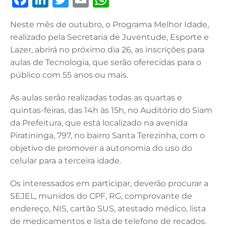
a
n
w
m
h
Neste mês de outubro, o Programa Melhor Idade,
c
k
it
ai
at
realizado pela Secretaria de Juventude, Esporte e
e
e
te
l
s
Lazer, abrirá no próximo dia 26, as inscrições para
b
dI
r
A
aulas de Tecnologia, que serão oferecidas para o
público com 55 anos ou mais.
o
n
p
o
p
As aulas serão realizadas todas as quartas e
k
quintas-feiras, das 14h às 15h, no Auditório do Siam
da Prefeitura, que está localizado na avenida
Piratininga, 797, no bairro Santa Terezinha, com o
objetivo de promover a autonomia do uso do
celular para a terceira idade.
Os interessados em participar, deverão procurar a
SEJEL, munidos do CPF, RG, comprovante de
endereço, NIS, cartão SUS, atestado médico, lista
de medicamentos e lista de telefone de recados.