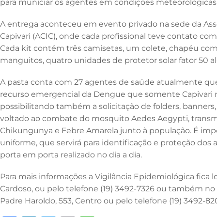
para municiar os agentes em condições meteorológicas 
o
n
p
o
p
A entrega aconteceu em evento privado na sede da Asso
k
Capivari (ACIC), onde cada profissional teve contato com
Cada kit contém três camisetas, um colete, chapéu com
manguitos, quatro unidades de protetor solar fator 50 a
A pasta conta com 27 agentes de saúde atualmente que
recurso emergencial da Dengue que somente Capivari r
possibilitando também a solicitação de folders, banners, f
voltado ao combate do mosquito Aedes Aegypti, transmi
Chikungunya e Febre Amarela junto à população. É impo
uniforme, que servirá para identificação e proteção dos
porta em porta realizado no dia a dia.
Para mais informações a Vigilância Epidemiológica fica l
Cardoso, ou pelo telefone (19) 3492-7326 ou também no 
Padre Haroldo, 553, Centro ou pelo telefone (19) 3492-82