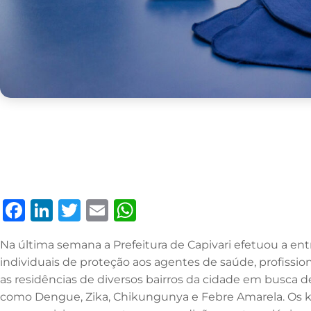
F
Li
T
E
W
a
n
w
m
h
Na última semana a Prefeitura de Capivari efetuou a e
c
k
it
ai
at
individuais de proteção aos agentes de saúde, profission
e
e
te
l
s
as residências de diversos bairros da cidade em busca de
b
dI
r
A
como Dengue, Zika, Chikungunya e Febre Amarela. Os 