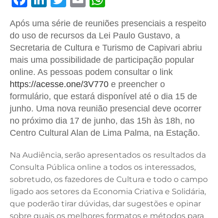
a
n
w
m
h
Após uma série de reuniões presenciais a respeito
c
k
it
ai
at
do uso de recursos da Lei Paulo Gustavo, a
e
e
te
l
s
Secretaria de Cultura e Turismo de Capivari abriu
b
dI
r
A
mais uma possibilidade de participação popular
online. As pessoas podem consultar o link
o
n
p
https://acesse.one/3V770
e preencher o
o
p
formulário, que estará disponível até o dia 15 de
k
junho. Uma nova reunião presencial deve ocorrer
no próximo dia 17 de junho, das 15h às 18h, no
Centro Cultural Alan de Lima Palma, na Estação.
Na Audiência, serão apresentados os resultados da
Consulta Pública online a todos os interessados,
sobretudo, os fazedores de Cultura e todo o campo
ligado aos setores da Economia Criativa e Solidária,
que poderão tirar dúvidas, dar sugestões e opinar
sobre quais os melhores formatos e métodos para