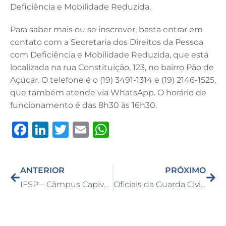
Deficiência e Mobilidade Reduzida.
Para saber mais ou se inscrever, basta entrar em
contato com a Secretaria dos Direitos da Pessoa
com Deficiência e Mobilidade Reduzida, que está
localizada na rua Constituição, 123, no bairro Pão de
Açúcar. O telefone é o (19) 3491-1314 e (19) 2146-1525,
que também atende via WhatsApp. O horário de
funcionamento é das 8h30 às 16h30.
F
Li
T
E
W
a
n
w
m
h
c
k
it
ai
at
ANTERIOR
PRÓXIMO
e
e
te
l
s
IFSP – Câmpus Capivari abre inscrições para “Cursinho Preparatório” para ENEM e vestibulares
Oficiais da Guarda Civil de Capivari fazem surpresa em festa de aniversário para menino de 8 anos
b
dI
r
A
o
n
p