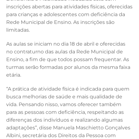
e
e
te
l
s
inscrições abertas para atividades físicas, oferecidas
b
dI
r
A
para crianças e adolescentes com deficiência da
Rede Municipal de Ensino. As inscrições são
o
n
p
limitadas.
o
p
k
As aulas se iniciam no dia 18 de abril e oferecidas
no contraturno das aulas da Rede Municipal de
Ensino, a fim de que todos possam frequentar. As
turmas serão formadas por alunos da mesma faixa
etária.
“A prática de atividade física é indicada para quem
busca melhorias de saúde e mais qualidade de
vida. Pensando nisso, vamos oferecer também
para as pessoas com deficiência, respeitando as
diferenças dos indivíduos e realizando algumas
adaptações”, disse Manuela Maschietto Gonçalves
Albini, secretária dos Direitos da Pessoa com