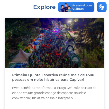
o
p
k
Explore mais...
Primeira Quinta Esportiva reúne mais de 1.500
pessoas em noite histórica para Capivari
Evento inédito transformou a Praça Central e as ruas da
cidade em um grande espaço de esporte, saúde e
convivência; iniciativa passa a integrar o