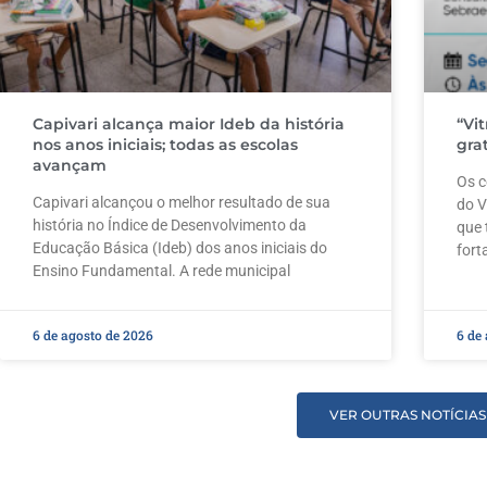
Capivari alcança maior Ideb da história
“Vi
nos anos iniciais; todas as escolas
gra
avançam
Os c
Capivari alcançou o melhor resultado de sua
do V
história no Índice de Desenvolvimento da
que 
Educação Básica (Ideb) dos anos iniciais do
fort
Ensino Fundamental. A rede municipal
6 de agosto de 2026
6 de
VER OUTRAS NOTÍCIAS