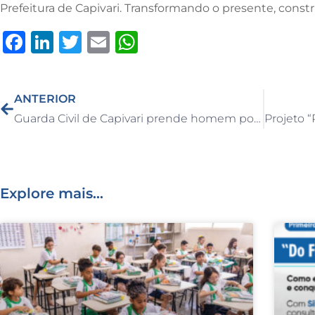
Prefeitura de Capivari. Transformando o presente, constr
F
Li
T
E
W
a
n
w
m
h
c
k
it
ai
at
ANTERIOR
e
e
te
l
s
Guarda Civil de Capivari prende homem por violência doméstica
b
dI
r
A
o
n
p
o
p
Explore mais...
k