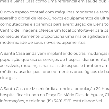
mais a Santa Casa como uma referência em saúde públic
o
n
p
o
p
O novo espaço contará com máquinas modernas e tecno
k
aparelho digital de Raio-X, novos equipamentos de ultr
computadores e aparelhos para averiguação de Densitom
Centro de Imagens oferece um local confortável para os 
consequentemente proporciona uma maior agilidade n
modernidade de seus novos equipamentos.
A Santa Casa ainda vem implantando outras mudanças i
população que usa os serviços do hospital diariamente,
acessíveis, mudanças nas salas de espera e também amp
médicos, usados para procedimentos oncológicos de b
cirurgias.
A Santa Casa de Misericórdia atende a população 24 hora
hospital fica situado na Praça Dr. Mário Dias de Aguiar, 01
informações, o telefone (19) 3491-9191 está disponível.