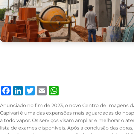
F
Li
T
E
W
a
n
w
m
h
Anunciado no fim de 2023, o novo Centro de Imagens da
c
k
it
ai
at
Capivari é uma das expansões mais aguardadas do hosp
e
e
te
l
s
a todo vapor. Os serviços visam ampliar e melhorar o 
b
dI
r
A
lista de exames disponíveis. Após a conclusão das obras