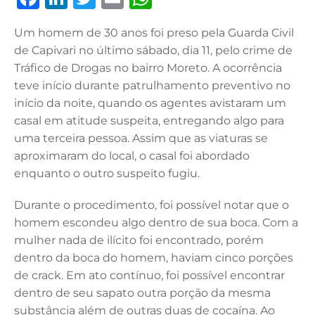
a
n
w
m
h
Um homem de 30 anos foi preso pela Guarda Civil
c
k
it
ai
at
de Capivari no último sábado, dia 11, pelo crime de
e
e
te
l
s
Tráfico de Drogas no bairro Moreto. A ocorrência
b
dI
r
A
teve início durante patrulhamento preventivo no
início da noite, quando os agentes avistaram um
o
n
p
casal em atitude suspeita, entregando algo para
o
p
uma terceira pessoa. Assim que as viaturas se
k
aproximaram do local, o casal foi abordado
enquanto o outro suspeito fugiu.
Durante o procedimento, foi possível notar que o
homem escondeu algo dentro de sua boca. Com a
mulher nada de ilícito foi encontrado, porém
dentro da boca do homem, haviam cinco porções
de crack. Em ato contínuo, foi possível encontrar
dentro de seu sapato outra porção da mesma
substância além de outras duas de cocaína. Ao