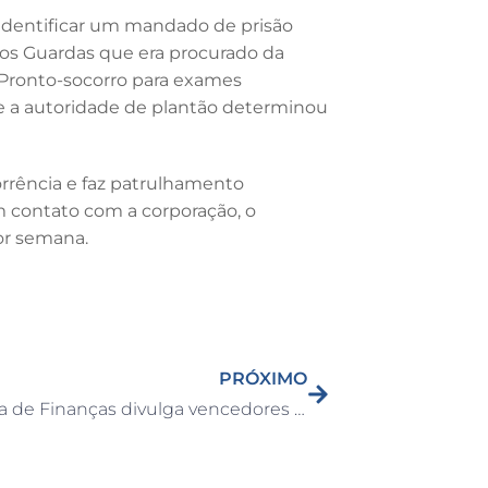
l identificar um mandado de prisão
os Guardas que era procurado da
o Pronto-socorro para exames
de a autoridade de plantão determinou
orrência e faz patrulhamento
m contato com a corporação, o
por semana.
PRÓXIMO
Secretaria de Finanças divulga vencedores do sorteio de novembro dos Vale-compras do programa “IPTU Premiado”