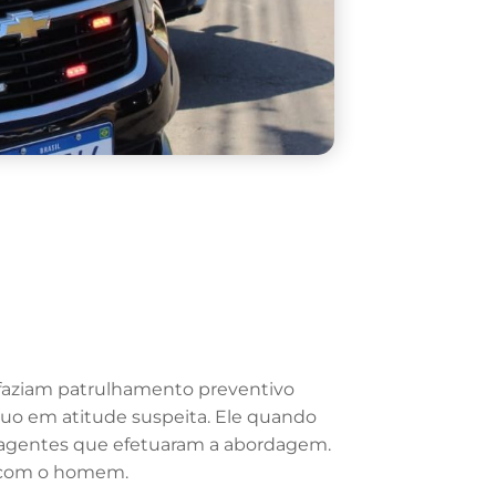
i faziam patrulhamento preventivo
duo em atitude suspeita. Ele quando
os agentes que efetuaram a abordagem.
o com o homem.