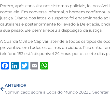
o
n
p
Porém, após consulta nos sistemas policiais, foi possíve
o
p
contra ele. Em conversa informal, o homem confirmou a
k
justiça. Diante dos fatos, o suspeito foi encaminhado a
cautelares e posteriormente foi levado à Delegacia, on
a sua prisão. Ele permaneceu à disposição da justiça.
A Guarda Civil de Capivari atende a todos os tipos de oc
preventivo em todos os bairros da cidade. Para entrar e
telefone 153 está disponível 24 horas por dia, sete dias 
F
Li
T
E
W
a
n
w
m
h
c
k
it
ai
at
ANTERIOR
e
e
te
l
s
Comunicado sobre a Copa do Mundo 2022 do Catar para o dia 28/11/2022
b
dI
r
A
o
n
p