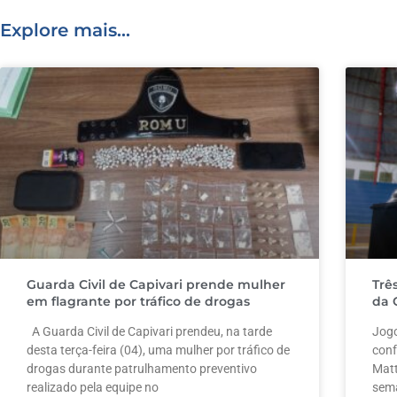
o
p
Explore mais...
k
Guarda Civil de Capivari prende mulher
Trê
em flagrante por tráfico de drogas
da 
A Guarda Civil de Capivari prendeu, na tarde
Jogo
desta terça-feira (04), uma mulher por tráfico de
conf
drogas durante patrulhamento preventivo
Matt
realizado pela equipe no
sem