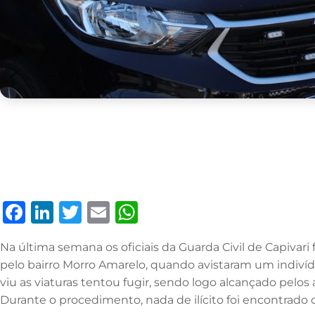
F
Li
T
E
W
a
n
w
m
h
Na última semana os oficiais da Guarda Civil de Capivar
c
k
it
ai
at
pelo bairro Morro Amarelo, quando avistaram um indiví
e
e
te
l
s
viu as viaturas tentou fugir, sendo logo alcançado pel
b
dI
r
A
Durante o procedimento, nada de ilícito foi encontrad