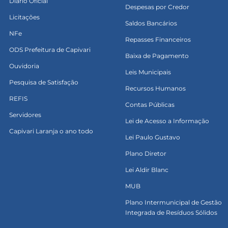
Diário Oficial
Despesas por Credor
Licitações
Saldos Bancários
NFe
Repasses Financeiros
ODS Prefeitura de Capivari
Baixa de Pagamento
Ouvidoria
Leis Municipais
Pesquisa de Satisfação
Recursos Humanos
REFIS
Contas Públicas
Servidores
Lei de Acesso a Informação
Capivari Laranja o ano todo
Lei Paulo Gustavo
Plano Diretor
Lei Aldir Blanc
MUB
Plano Intermunicipal de Gestão
Integrada de Resíduos Sólidos