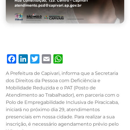
F
Li
T
E
W
a
n
w
m
h
A Prefeitura de Capivari, informa que a Secretaria
c
k
it
ai
at
dos Direitos da Pessoa com Deficiência e
e
e
te
l
s
Mobilidade Reduzida e o PAT (Posto de
b
dI
r
A
Atendimento ao Trabalhador), em parceria com o
Polo de Empregabilidade Inclusiva de Piracicaba,
o
n
p
iniciará no próximo dia 29, atendimentos
o
p
presenciais em nossa cidade. Para realizar a sua
k
inscrição, é necessário agendamento prévio pelo