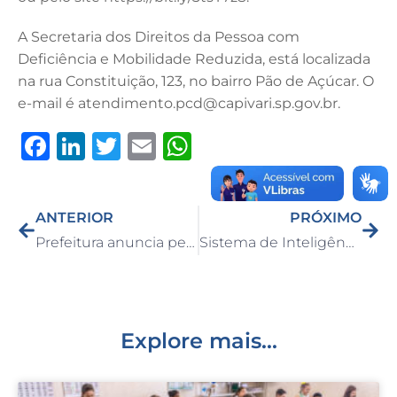
A Secretaria dos Direitos da Pessoa com
Deficiência e Mobilidade Reduzida, está localizada
na rua Constituição, 123, no bairro Pão de Açúcar. O
e-mail é atendimento.pcd@capivari.sp.gov.br.
F
Li
T
E
W
a
n
w
m
h
c
k
it
ai
at
ANTERIOR
PRÓXIMO
e
e
te
l
s
Prefeitura anuncia perfuração de novo poço artesiano no bairro Castelani
Sistema de Inteligência da Guarda Civil de Capivari ajuda a capturar procurado pela justiça no bairro Vila Fátima
b
dI
r
A
o
n
p
o
p
k
Explore mais...