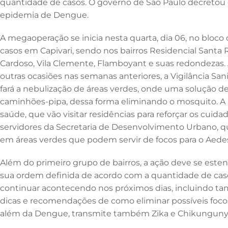
quantidade de casos. O governo de São Paulo decretou
o
n
p
epidemia de Dengue.
o
p
k
A megaoperação se inicia nesta quarta, dia 06, no bloc
casos em Capivari, sendo nos bairros Residencial Santa Rit
Cardoso, Vila Clemente, Flamboyant e suas redondezas.
outras ocasiões nas semanas anteriores, a Vigilância San
fará a nebulização de áreas verdes, onde uma solução de
caminhões-pipa, dessa forma eliminando o mosquito. A 
saúde, que vão visitar residências para reforçar os cui
servidores da Secretaria de Desenvolvimento Urbano, q
em áreas verdes que podem servir de focos para o Aede
Além do primeiro grupo de bairros, a ação deve se estend
sua ordem definida de acordo com a quantidade de caso
continuar acontecendo nos próximos dias, incluindo ta
dicas e recomendações de como eliminar possíveis foco
além da Dengue, transmite também Zika e Chikunguny