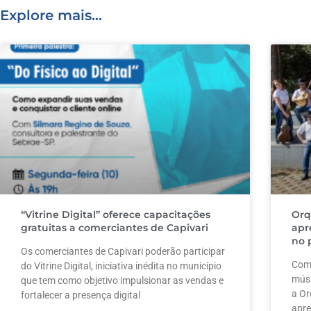
Explore mais...
k
“Vitrine Digital” oferece capacitações
Orq
gratuitas a comerciantes de Capivari
apr
no 
Os comerciantes de Capivari poderão participar
Com 
do Vitrine Digital, iniciativa inédita no município
músi
que tem como objetivo impulsionar as vendas e
a Or
fortalecer a presença digital
apre