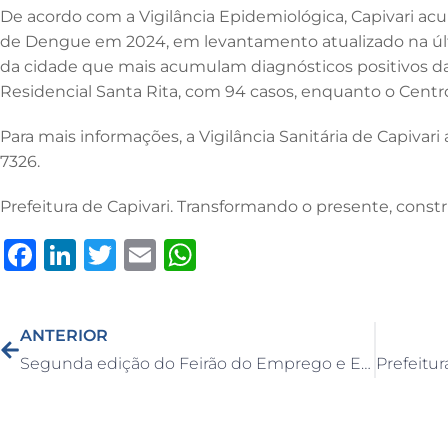
De acordo com a Vigilância Epidemiológica, Capivari acu
de Dengue em 2024, em levantamento atualizado na últi
da cidade que mais acumulam diagnósticos positivos 
Residencial Santa Rita, com 94 casos, enquanto o Centro
Para mais informações, a Vigilância Sanitária de Capivari
7326.
Prefeitura de Capivari. Transformando o presente, constr
F
Li
T
E
W
a
n
w
m
h
c
k
it
ai
at
ANTERIOR
e
e
te
l
s
Segunda edição do Feirão do Emprego e Empreendedorismo acontece na Praça Central no dia 20 de março
b
dI
r
A
o
n
p
o
p