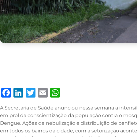
F
Li
T
E
W
a
n
w
m
h
A Secretaria de Saúde anunciou nessa semana a intens
c
k
it
ai
at
em prol da conscientização da população contra o mosq
e
e
te
l
s
Dengue. Ações de nebulização e distribuição de panfle
b
dI
r
A
em todos os bairros da cidade, com a setorização acon