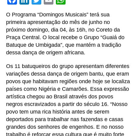
a
n
w
m
h
O Programa “Domingos Musicais” terá sua
c
k
it
ai
at
primeira apresentação do mês de junho no
e
e
te
l
s
próximo domingo, dia 04, às 16h, no Coreto da
b
dI
r
A
Praça Central. O local recebe o Grupo “Guaiá do
Batuque de Umbigada”, que mantém a tradição
o
n
p
dessa dança de origem africana.
o
p
k
Os 11 batuqueiros do grupo apresentam diferentes
variações dessa dança de origem bantu, que eram
povos que habitavam regiões onde hoje se localiza
países como Nigéria e Camarões. Essa expressão
artística chegou ao Brasil através dos povos
negros escravizados a partir do século 16. “Nosso
povo tem uma rica história antes de serem
deportados para trabalhar nas fazendas e casas
grandes dos senhores de engenhos. E no nosso
trabalho é reforçar essa cultura que é muito forte