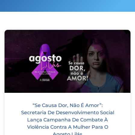
“Se Causa Dor, Não É Amor”:
Secretaria De Desenvolvimento Social
Lança Campanha De Combate À
Violência Contra A Mulher Para O
Agosto Lilás